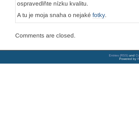
ospravedlňte nízku kvalitu.
A tu je moja snaha o nejaké
fotky
.
Comments are closed.
Entries (RSS)
and
C
Powered by
W