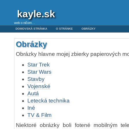
kayle.sk
web o ničom…
DOMOVSKÁ STRÁNKA
O STRÁNKE
OBRÁZKY
Obrázky
Obrázky hlavne mojej zbierky papierových m
Star Trek
Star Wars
Stavby
Vojenské
Autá
Letecká technika
Iné
TV & Film
Niektoré obrázky boli fotené mobilným te