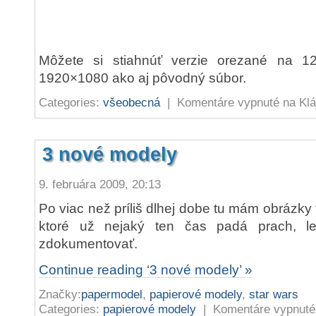
Môžete si stiahnúť verzie orezané na 
1920×1080 ako aj pôvodný súbor.
Categories:
všeobecná
|
Komentáre vypnuté
na Klá
3 nové modely
9. februára 2009, 20:13
Po viac než príliš dlhej dobe tu mám obrázky
ktoré už nejaký ten čas padá prach, l
zdokumentovať.
Continue reading ‘3 nové modely’ »
Značky:
papermodel
,
papierové modely
,
star wars
Categories:
papierové modely
|
Komentáre vypnuté