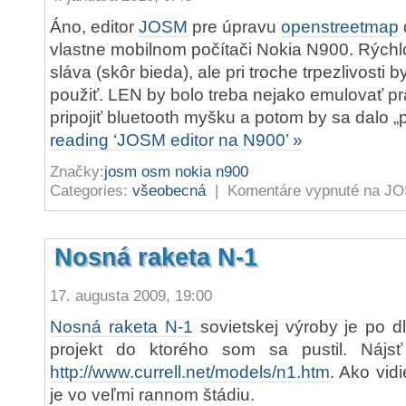
Áno, editor
JOSM
pre úpravu
openstreetmap
vlastne mobilnom počítači Nokia N900. Rýchlo
sláva (skôr bieda), ale pri troche trpezlivosti
použiť. LEN by bolo treba nejako emulovať pr
pripojiť bluetooth myšku a potom by sa dalo „
reading ‘JOSM editor na N900’ »
Značky:
josm osm nokia n900
Categories:
všeobecná
|
Komentáre vypnuté
na JOS
Nosná raketa N-1
17. augusta 2009, 19:00
Nosná raketa N-1
sovietskej výroby je po d
projekt do ktorého som sa pustil. Nájs
http://www.currell.net/models/n1.htm
. Ako vid
je vo veľmi rannom štádiu.