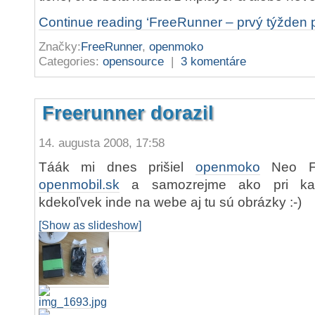
Continue reading ‘FreeRunner – prvý týžden 
Značky:
FreeRunner
,
openmoko
Categories:
opensource
|
3 komentáre
Freerunner dorazil
14. augusta 2008, 17:58
Táák mi dnes prišiel
openmoko
Neo Fr
openmobil.sk
a samozrejme ako pri ka
kdekoľvek inde na webe aj tu sú obrázky :-)
[Show as slideshow]