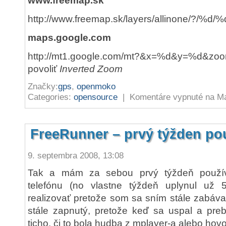
www.freemap.sk
http://www.freemap.sk/layers/allinone/?/%d/
maps.google.com
http://mt1.google.com/mt?&x=%d&y=%d&z
povoliť
Inverted Zoom
Značky:
gps
,
openmoko
Categories:
opensource
|
Komentáre vypnuté
na Ma
FreeRunner – prvý týžden po
9. septembra 2008, 13:08
Tak a mám za sebou prvý týždeň použív
telefónu (no vlastne týždeň uplynul už 
realizovať pretože som sa sním stále zabáva
stále zapnutý, pretože keď sa uspal a preb
ticho, či to bola hudba z mplayer-a alebo hovo