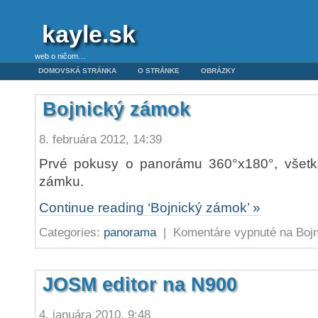
kayle.sk
web o ničom…
DOMOVSKÁ STRÁNKA
O STRÁNKE
OBRÁZKY
Bojnický zámok
8. februára 2012, 14:39
Prvé pokusy o panorámu 360°x180°, všetko
zámku.
Continue reading ‘Bojnický zámok’ »
Categories:
panorama
|
Komentáre vypnuté
na Boj
JOSM editor na N900
4. januára 2010, 9:48