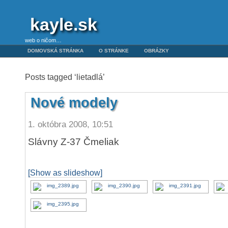
kayle.sk
web o ničom…
DOMOVSKÁ STRÁNKA
O STRÁNKE
OBRÁZKY
Posts tagged ‘lietadlá’
Nové modely
1. októbra 2008, 10:51
Slávny Z-37 Čmeliak
[Show as slideshow]