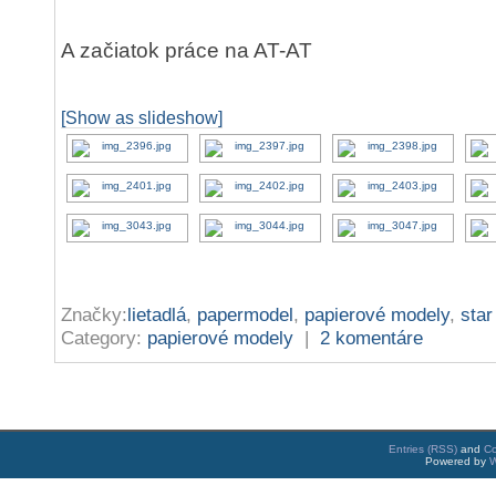
A začiatok práce na AT-AT
[Show as slideshow]
Značky:
lietadlá
,
papermodel
,
papierové modely
,
star
Category:
papierové modely
|
2 komentáre
Entries (RSS)
and
C
Powered by
W